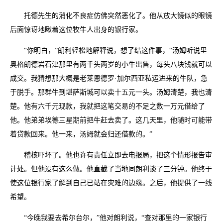
托德先生的消化不良症仿佛突然恶化了。他从放大镜似的眼镜
后面惊讶地瞅着这位牧牛人出身的银行家。
“你明白，”朗利轻松地解释说，想了结这件事，“汤姆听说里
奥格朗德岩石津那里有两千头两岁的小牛出售，每头八块钱就可以
成交。我猜想那大概是老莱恩德罗·加尔西亚私运进来的牛队，急
于脱手。那群牛到堪萨斯城可以卖十五元一头。汤姆清楚，我也清
楚。他有六千元现款，我就把这笔交易的不足之数一万元借给了
他。他弟弟埃德三星期前把牛赶去卖了。这几天里，他随时可能带
着贷款回来。他一来，汤姆就会归还借款的。”
稽核吓坏了。他也许有责任立即去电报局，把这个情形报告审
计处。但他没有这么做。他直截了当地同朗利谈了三分钟。他终于
使这位银行家了解到自己已站在灾难的边缘。之后，他提供了一线
希望。
“今晚我要去希尔台尔，”他对朗利说，“查对那里的一家银行