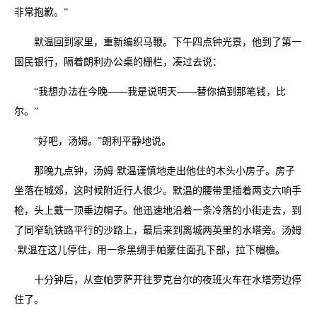
非常抱歉。”
默温回到家里，重新编织马鞭。下午四点钟光景，他到了第一
国民银行，隔着朗利办公桌的栅栏，凑过去说：
“我想办法在今晚——我是说明天——替你搞到那笔钱，比
尔。”
“好吧，汤姆。”朗利平静地说。
那晚九点钟，汤姆·默温谨慎地走出他住的木头小房子。房子
坐落在城郊，这时候附近行人很少。默温的腰带里插着两支六响手
枪，头上戴一顶垂边帽子。他迅速地沿着一条冷落的小街走去，到
了同窄轨铁路平行的沙路上，最后来到离城两英里的水塔旁。汤姆
·默温在这儿停住，用一条黑绸手帕蒙住面孔下部，拉下帽檐。
十分钟后，从查帕罗萨开往罗克台尔的夜班火车在水塔旁边停
住了。