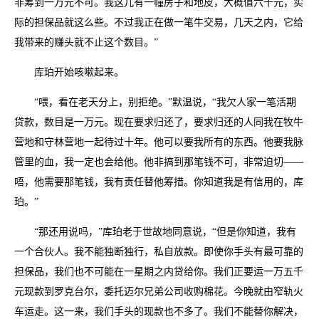
非筹到一万元不可。我这儿有一幢房子和地皮，大概值六千元，实
际的担保品就这么些。不过我正在做一笔牛交易，几天之内，它给
我带来的赚头就不止这个数目。”
库珀开始咳嗽起来。
“喂，看在老天分上，别拒绝。”默温说，“我欠人家一笔活期
贷款，数目是一万元。现在要求归还了，要求归还的人同我在牧牛
营地和守林营地一起待过十年。他可以要我所有的东西。他要我脉
管里的血，我一定也会给他。他非搞到那笔钱不可，非常迫切——
唔，他需要那笔钱，我有责任替他筹措。你知道我是有信用的，库
珀。”
“那还用说吗，”库珀老于世故地同意说，“但是你知道，我有
一个合伙人。我不能独断独行，私自放款。即使你手头有最可靠的
担保品，我们也不可能在一星期之内贷给你。我们正要运一万五千
元现款到罗克台尔，委托迈尔兄弟公司收购棉花。今晚就由窄轨火
车运走。这一来，我们手头的现款也不多了。我们不能替你解决，