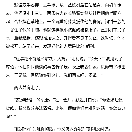
默温双手各握一支手枪，从一丛栎树后面站起身，向机车走
去。他还没走上三步，两条有力的长胳臂突然从背后把他拦腰抱
起，合扑摔在草地上。一个沉重的膝头抵住他的脊背，钢钳一般的
手捉住了他的手腕。他就这样像小孩似的被制服了，直到机车加了
水，重新起步，逐渐增加速度，开得看不见了为止。这时候，他才
被松开，站了起来，发现抓他的人竟是比尔·朗利。
“这事绝不能这么解决，汤姆。”朗利说，“今天下午我见到了
库珀，他把你同他谈的事告诉了我。晚上我去你家，见你带了枪出
来，于是我一直尾随你到这儿。我们回去吧，汤姆。”
两人并肩走了。
“这是我惟一的机会。”过一会儿，默温开口说，“你要求归还
贷款，我总得想办法清偿。比尔，假如他们为难你的话，你怎么办
呢？”
“假如他们为难你的话，你又怎么办呢？”朗利反问道。