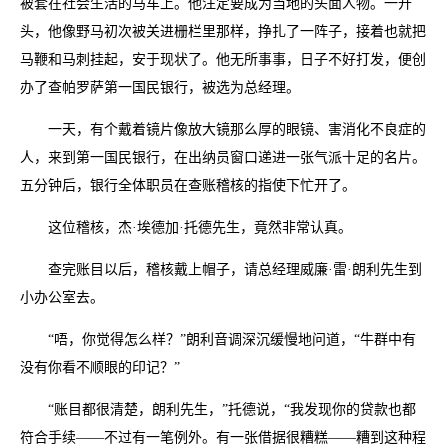
被套在社会生活的马车上。他注定要成为当地的头面人物。一开
头，他像野马初次被关进栅栏里那样，挣扎了一阵子，接着也就把
马鞭和马刺挂起，安于现状了。他无所事事，日子不好打发，便创
办了查帕罗萨第一国民银行，被选为总经理。
一天，有个戴着镜片像放大镜那么厚的眼镜、害消化不良症的
人，来到第一国民银行，在出纳员窗口递进一张气派十足的名片。
五分钟后，银行全体职员在查账稽核的指使下忙开了。
这位稽核，杰·埃德加·托德先生，竟然非常认真。
查完账目以后，稽核戴上帽子，请总经理威廉·雷·朗利先生到
小办公室去。
“唔，你觉得怎么样？”朗利音调深沉缓慢地问道，“牛群中有
没有你看不顺眼的印记？”
“账目都很清楚，朗利先生，”托德说，“我发现你的贷款也都
符合手续——不过有一笔例外。有一张借据很糟糕——糟到这种程