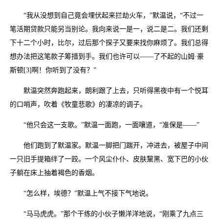
“我从没想到自己竟会埋伏起来拦劫火车，”默温说，“不过一
笔活期贷款只能另当别论。我向来说一是一，说二是二。我们还剩
下十二个小时，比尔，过后那个探子又要来找你麻烦了。我们总得
想办法把这笔款子筹措到手。我们也许可以——了不起的山姆·豪
斯顿[3]啊！你听到了没有？”
默温突然奔跑起来，朗利跟了上去，只听得黑夜中有一个悦耳
的口哨声，吹着《牧童悲歌》的凄凉的调子。
“他只会这一支歌。”默温一面跑，一面嚷道，“准保是——”
他们跑到了默温家。默温一脚把门踹开，冲进去，被屋子中间
一只旧手提箱绊了一跤。一个风尘仆仆、皮肤黧黑、宽下巴的小伙
子躺在床上抽着褐色的香烟。
“怎么样，埃德？”默温上气不接下气地说。
“马马虎虎。”那个干练的小伙子懒洋洋地说，“刚乘了九点三