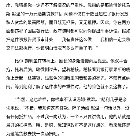
度，我猜想你一定还不了解情况的严重性。我指的是那笔借给托马
斯·默温的一万元活期贷款[2]。问题不仅在于数目超过了银行发放
私人贷款的最高限额，而且既无担保，又无抵押。因此，你在两方
面都违犯了国民银行法，政府随时都可以向你提出刑事诉讼。假如
把这件事报告货币审计处——我有责任这么做——我相信一定会移
交司法部执行。你该明白情况有多么严重了吧。”
比尔·朗利坐在转椅上，颀长的身躯慢慢向后靠去。他双手合
抱，托着后脑，略微侧过头，望着稽核。稽核看到银行家果断的嘴
角上泛起一丝笑容，浅蓝色的眼睛里闪着和善的亮光，不禁有点纳
闷。等到朗利了解了这件事的严重性时，他的脸色就不会这样了。
“当然，这也难怪，你根本不认识汤姆·默温。”朗利几乎是亲
切地说，“不错，我知道这笔贷款。除了汤姆·默温一句话以外，没
有任何抵押品。不过我一向认为，一个人只要讲信用，他的话就是
最好的抵押品。哦，是呀，我知道政府不是这样想的。看来我还是
为这笔贷款去找一次汤姆吧。”