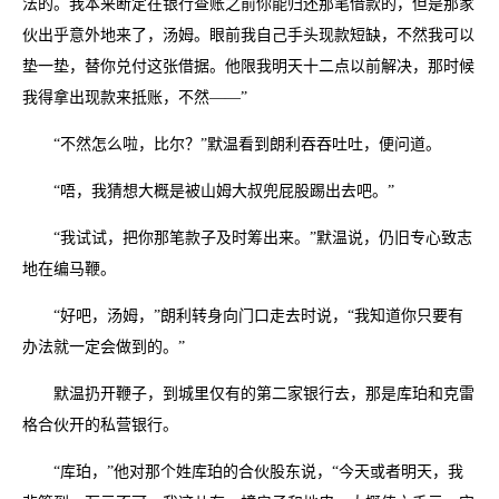
法的。我本来断定在银行查账之前你能归还那笔借款的，但是那家
伙出乎意外地来了，汤姆。眼前我自己手头现款短缺，不然我可以
垫一垫，替你兑付这张借据。他限我明天十二点以前解决，那时候
我得拿出现款来抵账，不然——”
“不然怎么啦，比尔？”默温看到朗利吞吞吐吐，便问道。
“唔，我猜想大概是被山姆大叔兜屁股踢出去吧。”
“我试试，把你那笔款子及时筹出来。”默温说，仍旧专心致志
地在编马鞭。
“好吧，汤姆，”朗利转身向门口走去时说，“我知道你只要有
办法就一定会做到的。”
默温扔开鞭子，到城里仅有的第二家银行去，那是库珀和克雷
格合伙开的私营银行。
“库珀，”他对那个姓库珀的合伙股东说，“今天或者明天，我