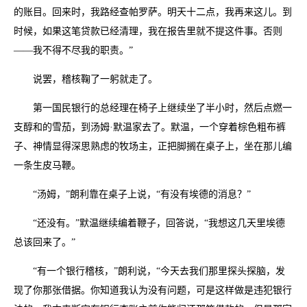
的账目。回来时，我路经查帕罗萨。明天十二点，我再来这儿。到
时候，如果这笔贷款已经清理，我在报告里就不提这件事。否则
——我不得不尽我的职责。”
说罢，稽核鞠了一躬就走了。
第一国民银行的总经理在椅子上继续坐了半小时，然后点燃一
支醇和的雪茄，到汤姆·默温家去了。默温，一个穿着棕色粗布裤
子、神情显得深思熟虑的牧场主，正把脚搁在桌子上，坐在那儿编
一条生皮马鞭。
“汤姆，”朗利靠在桌子上说，“有没有埃德的消息？”
“还没有。”默温继续编着鞭子，回答说，“我想这几天里埃德
总该回来了。”
“有一个银行稽核，”朗利说，“今天去我们那里探头探脑，发
现了你那张借据。你知道我认为没有问题，可是这样做是违犯银行