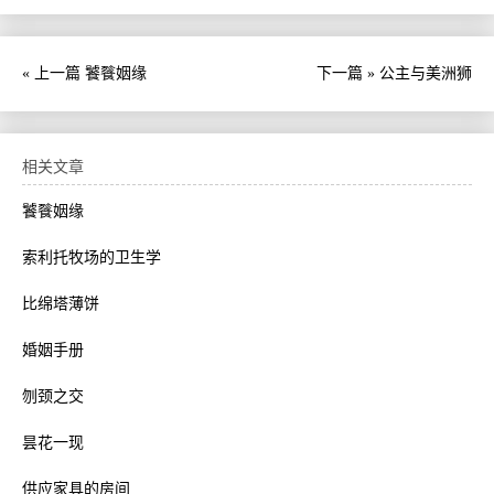
« 上一篇
饕餮姻缘
下一篇 »
公主与美洲狮
相关文章
饕餮姻缘
索利托牧场的卫生学
比绵塔薄饼
婚姻手册
刎颈之交
昙花一现
供应家具的房间