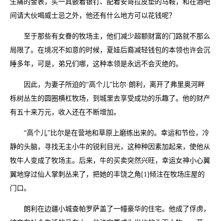
生痛的金表，买一具嵌着银钉、配着安哥拉皮垫的马鞍，和在酒吧
间请大伙喝威士忌之外，他还有什么地方可以花钱呢？
至于那些有女眷的牧场主，他们减少超额财富的门路就不那么
局限了。在境况不如意的时候，夏娃后裔减轻钱包的本领也许会沉
睡多年，可是，弟兄们哪，这种本领是永远不会灭绝的。
因此，为妻子所迫的“高个儿”比尔·朗利，离开了弗里奥河畔
栎树丛生的圆圈横杠牧场，到城里去享受成功的乐趣了。他的财产
有五十来万元，收入还在不断增加。
“高个儿”比尔是在营地和草原上磨练出来的。幸运和节俭，冷
静的头脑，寻找无主小牛的锐利目光，这种种因素加起来，使他从
牧牛人变成了牧场主。后来，牛的买卖突然兴旺，幸运女神小心翼
翼地穿过仙人掌刺丛来了，把她的丰饶之角[1]倾注在牧场庄屋的
门口。
朗利在边疆小城查帕罗萨盖了一幢豪华的住宅。他成了俘虏，