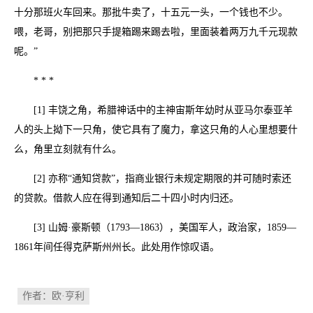
十分那班火车回来。那批牛卖了，十五元一头，一个钱也不少。
喂，老哥，别把那只手提箱踢来踢去啦，里面装着两万九千元现款
呢。”
* * *
[1] 丰饶之角，希腊神话中的主神宙斯年幼时从亚马尔泰亚羊
人的头上拗下一只角，使它具有了魔力，拿这只角的人心里想要什
么，角里立刻就有什么。
[2] 亦称“通知贷款”，指商业银行未规定期限的并可随时索还
的贷款。借款人应在得到通知后二十四小时内归还。
[3] 山姆·豪斯顿（1793—1863），美国军人，政治家，1859—
1861年间任得克萨斯州州长。此处用作惊叹语。
作者：欧·亨利