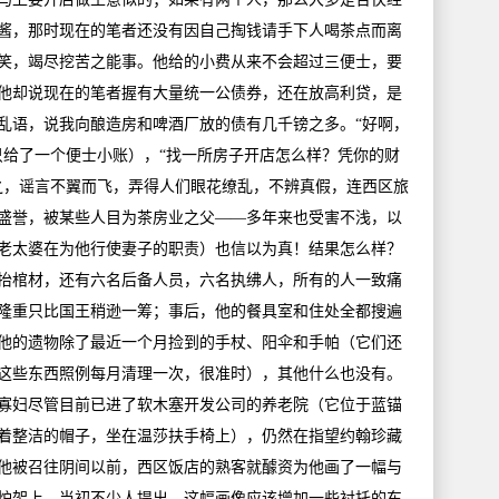
酱，那时现在的笔者还没有因自己掏钱请手下人喝茶点而离
笑，竭尽挖苦之能事。他给的小费从来不会超过三便士，要
他却说现在的笔者握有大量统一公债券，还在放高利贷，是
乱语，说我向酿造房和啤酒厂放的债有几千镑之多。“好啊，
只给了一个便士小账），“找一所房子开店怎么样？凭你的财
之，谣言不翼而飞，弄得人们眼花缭乱，不辨真假，连西区旅
盛誉，被某些人目为茶房业之父——多年来也受害不浅，以
老太婆在为他行使妻子的职责）也信以为真！结果怎么样？
抬棺材，还有六名后备人员，六名执绋人，所有的人一致痛
隆重只比国王稍逊一筹；事后，他的餐具室和住处全都搜遍
他的遗物除了最近一个月捡到的手杖、阳伞和手帕（它们还
这些东西照例每月清理一次，很准时），其他什么也没有。
寡妇尽管目前已进了软木塞开发公司的养老院（它位于蓝锚
着整洁的帽子，坐在温莎扶手椅上），仍然在指望约翰珍藏
他被召往阴间以前，西区饭店的熟客就醵资为他画了一幅与
炉架上，当初不少人提出，这幅画像应该增加一些衬托的东