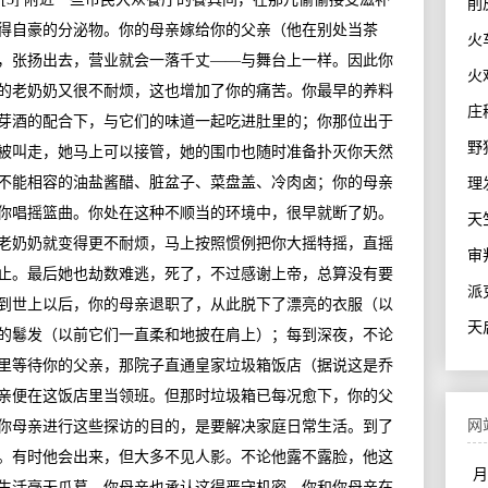
削皮
得自豪的分泌物。你的母亲嫁给你的父亲（他在别处当茶
火车
，张扬出去，营业就会一落千丈——与舞台上一样。因此你
火鸡
的老奶奶又很不耐烦，这也增加了你的痛苦。你最早的养料
庄稼
芽酒的配合下，与它们的味道一起吃进肚里的；你那位出于
野猫
被叫走，她马上可以接管，她的围巾也随时准备扑灭你天然
不能相容的油盐酱醋、脏盆子、菜盘盖、冷肉卤；你的母亲
理发
你唱摇篮曲。你处在这种不顺当的环境中，很早就断了奶。
天竺
老奶奶就变得更不耐烦，马上按照惯例把你大摇特摇，直摇
审判
止。最后她也劫数难逃，死了，不过感谢上帝，总算没有要
派
到世上以后，你的母亲退职了，从此脱下了漂亮的衣服（以
天启
的鬈发（以前它们一直柔和地披在肩上）；每到深夜，不论
里等待你的父亲，那院子直通皇家垃圾箱饭店（据说这是乔
亲便在这饭店里当领班。但那时垃圾箱已每况愈下，你的父
网
你母亲进行这些探访的目的，是要解决家庭日常生活。到了
。有时他会出来，但大多不见人影。不论他露不露脸，他这
月
生活毫无瓜葛，你母亲也承认这得严守机密，你和你母亲在