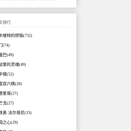
文排行
年维特的烦恼(732)
(74)
巴(49)
狱里的灵魂(49)
错(52)
盘双六棋(28)
德里哥(27)
戈(27)
铁奥·法尔哥尼(33)
园之心(29)