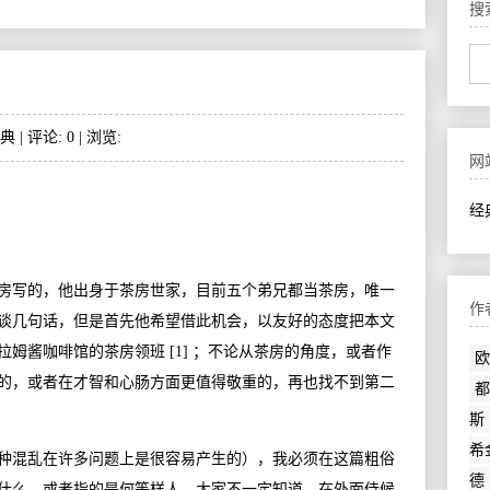
搜
典
| 评论: 0 | 浏览:
网
经
写的，他出身于茶房世家，目前五个弟兄都当茶房，唯一
作
谈几句话，但是首先他希望借此机会，以友好的态度把本文
姆酱咖啡馆的茶房领班 [1] ；不论从茶房的角度，或者作
欧
的，或者在才智和心肠方面更值得敬重的，再也找不到第二
都
斯
希
混乱在许多问题上是很容易产生的），我必须在这篇粗俗
德
什么，或者指的是何等样人。大家不一定知道，在外面侍候