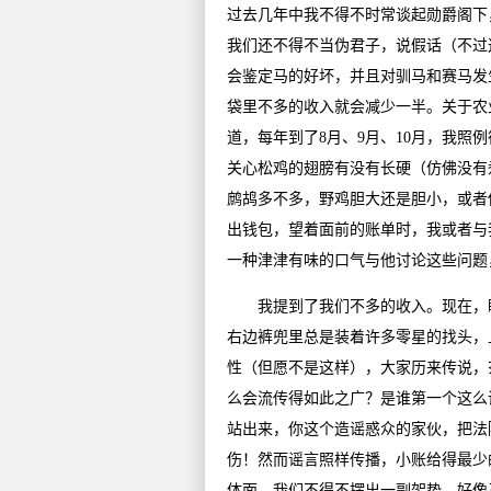
过去几年中我不得不时常谈起勋爵阁下
我们还不得不当伪君子，说假话（不过
会鉴定马的好坏，并且对驯马和赛马发
袋里不多的收入就会减少一半。关于农
道，每年到了8月、9月、10月，我照
关心松鸡的翅膀有没有长硬（仿佛没有
鹧鸪多不多，野鸡胆大还是胆小，或者
出钱包，望着面前的账单时，我或者与
一种津津有味的口气与他讨论这些问题
我提到了我们不多的收入。现在，瞧
右边裤兜里总是装着许多零星的找头，
性（但愿不是这样），大家历来传说，
么会流传得如此之广？是谁第一个这么
站出来，你这个造谣惑众的家伙，把法
伤！然而谣言照样传播，小账给得最少
体面，我们不得不摆出一副架势，好像