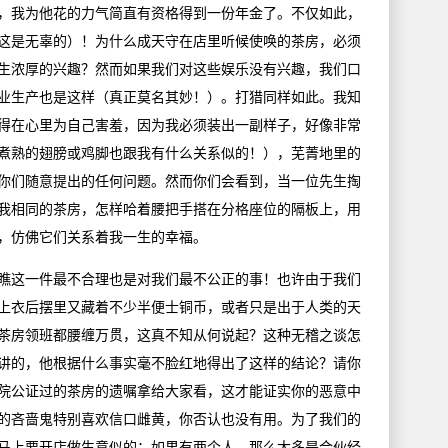
，我为他花的力气简直有资格得到一份年金了。不仅如此，
这是无辜的）！为什么成天守在店里听候使唤的茶房，必须
生浓厚的兴趣？然而如果我们对这些娱乐没有兴趣，我们口
业生产也是这样（真正莫名其妙！）。打猎同样如此。我知
例得在心里为自己害羞，因为我必须装出一副样子，好像非常
煮熟的翅膀或鸡脚也跟我有什么关系似的！），芜菁地里的
你们随意提出的任何问题。然而你们会看到，当一位先生掏
我相同的茶房，怎样哈着腰把手搭在分格座位的隔板上，用
，仿佛它们关系着我一生的幸福。
这一件最不合理也是对我们最不公正的事！也许由于我们
上衣后摆里又藏着不少半便士铜币，或者只是出于人类的天
茶房领班都腰缠万贯，这真不知从何说起？这种无稽之谈怎
讲的，他根据什么事实毫不脸红地得出了这样的结论？请你
院公证过的茶房的遗嘱拿给大家看，这才能证实你的恶意中
的吝啬鬼特别喜欢信口雌黄，你否认也没有用。为了我们的
马上要开店做生意似的；如果有两个人，那么大多是合伙经