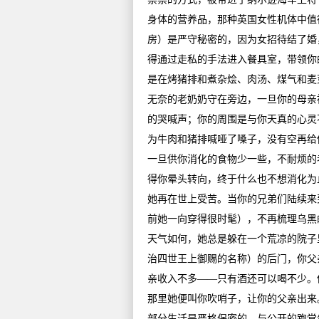
身体的营养品，那种英国女性机体中值
房）是严守秘密的，因为女招待结了婚
得通过走私的手法进入餐具室，带领你
是在烤猪排和煮杂烩、肉汤、煤气和麦
无奈的老奶奶守在旁边，一旦你的母亲
的哭喊声；你的周围是与你天真的心灵
为牛肉和猪排喊哑了嗓子，没有空再给
一旦供你消化的食物少一些，不耐烦的
得你晕头转向，终于什么也不想消化为
她再在世上受苦。当你的兄弟们陆续来
前她一向穿得很时髦），不再梳理乌黑
天气如何，她总是躲在一个荒凉的院子
治四世王上御赐的名称）的后门，你父
亲收入不多——只有酒还可以喝不少。
那里她便叫你吹哨子，让你的父亲出来
部分生活是严格保密的，与公开的跑堂