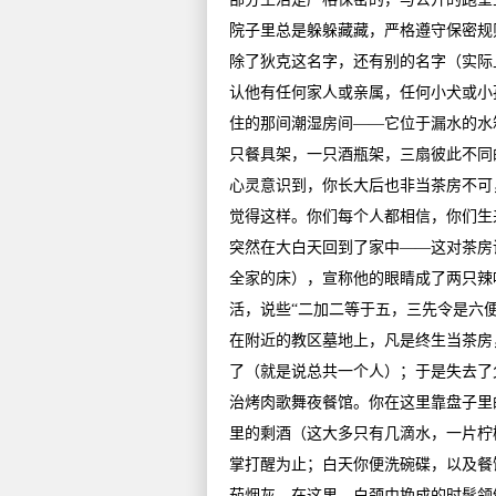
院子里总是躲躲藏藏，严格遵守保密规
除了狄克这名字，还有别的名字（实际
认他有任何家人或亲属，任何小犬或小
住的那间潮湿房间——它位于漏水的水
只餐具架，一只酒瓶架，三扇彼此不同
心灵意识到，你长大后也非当茶房不可
觉得这样。你们每个人都相信，你们生
突然在大白天回到了家中——这对茶房
全家的床），宣称他的眼睛成了两只辣
活，说些“二加二等于五，三先令是六
在附近的教区墓地上，凡是终生当茶房
了（就是说总共一个人）；于是失去了
治烤肉歌舞夜餐馆。你在这里靠盘子里
里的剩酒（这大多只有几滴水，一片柠
掌打醒为止；白天你便洗碗碟，以及餐
茄烟灰，在这里，白颈巾挽成的时髦领