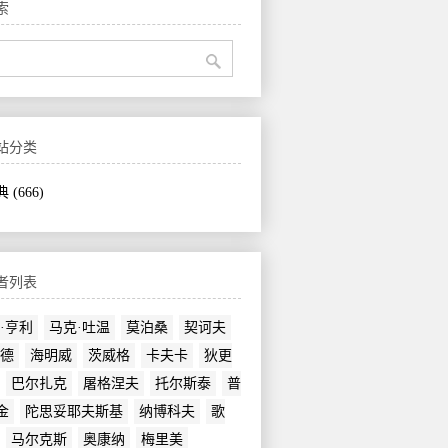
索
站分类
典
(666)
者列表
·亨利
马克·吐温
莫泊桑
契诃夫
德
海明威
茨威格
卡夫卡
狄更
巴尔扎克
屠格涅夫
托尔斯泰
普
金
陀思妥耶夫斯基
纳博科夫
歌
马尔克斯
奥康纳
梅里美