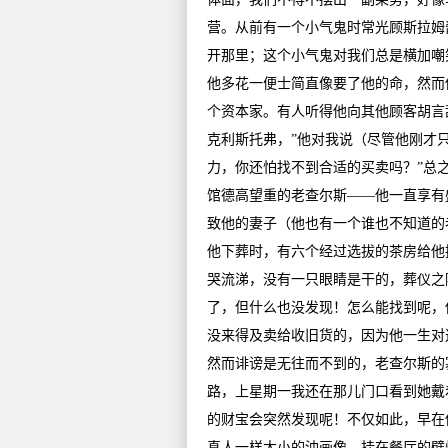
营。从前有一个小气鬼时常光顾斯拉姆
开那里；这个小气鬼对我们总是横加嘲
他多花一便士简直像要了他的命，然而
个资本家。有人听得他向其他顾客胡言
克利斯托弗，”他对我说（尽管他刚才
力，你还怕找不到合适的买卖吗？”总
馆德高望重的老查尔斯——他一直享有
致他的妻子（他也有一个谁也不知道的
他下葬时，有六个经过选拔的茶房给他
哭流涕，没有一只眼睛是干的，葬仪之
了，但什么也没发现！怎么能找到呢，
没来得及卖给收旧货的，因为他一生对
然而诽谤是无往而不到的，老查尔斯的
路，上星期一我还在那儿门口看到她戴
的财宝会突然发现呢！不仅如此，早在
真人一样大小的油画像，挂在餐厅的壁