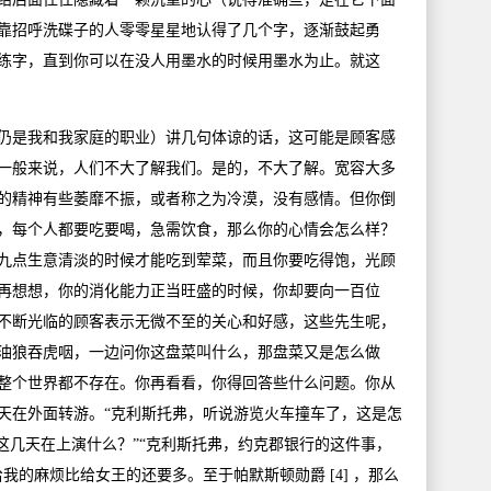
靠招呼洗碟子的人零零星星地认得了几个字，逐渐鼓起勇
练字，直到你可以在没人用墨水的时候用墨水为止。就这
是我和我家庭的职业）讲几句体谅的话，这可能是顾客感
一般来说，人们不大了解我们。是的，不大了解。宽容大多
的精神有些萎靡不振，或者称之为冷漠，没有感情。但你倒
，每个人都要吃要喝，急需饮食，那么你的心情会怎么样？
九点生意清淡的时候才能吃到荤菜，而且你要吃得饱，光顾
再想想，你的消化能力正当旺盛的时候，你却要向一百位
不断光临的顾客表示无微不至的关心和好感，这些先生呢，
油狼吞虎咽，一边问你这盘菜叫什么，那盘菜又是怎么做
整个世界都不存在。你再看看，你得回答些什么问题。你从
天在外面转游。“克利斯托弗，听说游览火车撞车了，这是怎
这几天在上演什么？”“克利斯托弗，约克郡银行的这件事，
我的麻烦比给女王的还要多。至于帕默斯顿勋爵 [4] ，那么