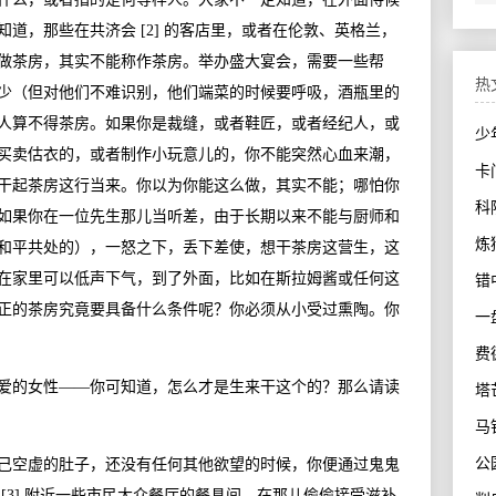
道，那些在共济会 [2] 的客店里，或者在伦敦、英格兰，
做茶房，其实不能称作茶房。举办盛大宴会，需要一些帮
热
少（但对他们不难识别，他们端菜的时候要呼吸，酒瓶里的
人算不得茶房。如果你是裁缝，或者鞋匠，或者经纪人，或
少
买卖估衣的，或者制作小玩意儿的，你不能突然心血来潮，
卡门
干起茶房这行当来。你以为你能这么做，其实不能；哪怕你
科隆
如果你在一位先生那儿当听差，由于长期以来不能与厨师和
炼
和平共处的），一怒之下，丢下差使，想干茶房这营生，这
在家里可以低声下气，到了外面，比如在斯拉姆酱或任何这
错中
正的茶房究竟要具备什么条件呢？你必须从小受过熏陶。你
一
费
的女性——你可知道，怎么才是生来干这个的？那么请读
塔芒
马
公
空虚的肚子，还没有任何其他欲望的时候，你便通过鬼鬼
[3] 附近一些市民大众餐厅的餐具间，在那儿偷偷接受滋补