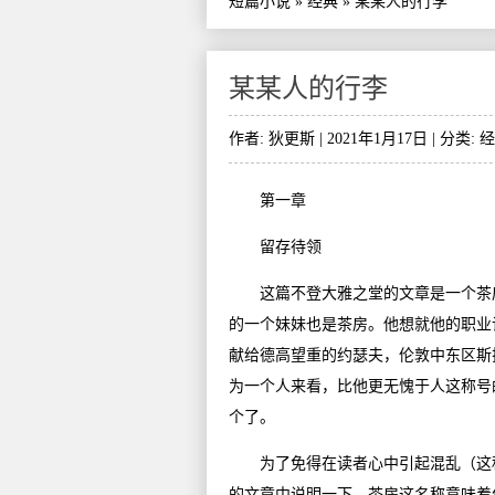
短篇小说
»
经典
»
某某人的行李
某某人的行李
作者: 狄更斯 | 2021年1月17日 | 分类:
经
第一章
留存待领
这篇不登大雅之堂的文章是一个茶房
的一个妹妹也是茶房。他想就他的职业
献给德高望重的约瑟夫，伦敦中东区斯拉
为一个人来看，比他更无愧于人这称号
个了。
为了免得在读者心中引起混乱（这种
的文章中说明一下，茶房这名称意味着