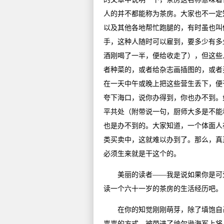
人的并不都能称为茶房。大家也不一定知
以及其他各地帮忙跑腿的，有时虽也叫
手，这种人随时可以雇到，要多少有多
酒刚喝了一半，便给收走了），但这些
者种菜的，或者给杂志画插图的，或者
在一天中午或晚上把这些营生丢下，便
夸下海口，说你办得到，你也办不到。
平共处（附带说一句，厨师大多是不能
也是办不到的。大家知道，一个体面人
类买卖中，这就难以办到了。那么，真
必须生来就是干这个的。
美丽的读者——我是说如果你是可爱
读一个六十一岁的茶房的生活经历吧。
在你的知觉刚刚萌芽，除了填饱自己
祟祟的方式，被带进了纳尔逊海军上将 