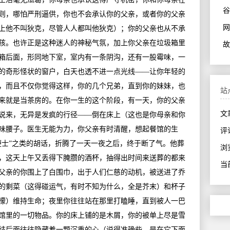
谷
则，哪怕严刑逼供，你也不会承认你的父亲，或者你的父亲
网
上他不叫狄克，尽管人人都叫他狄克）；你的父亲也从不承
孩。也许正是这种迷人的神秘气氛，加上你父亲在垃圾箱里
故
箱后面，形同地下室，室内有一条阴沟，还有一股霉味，一
的奇形怪状的窗户，白天也透不进一点光线——让你年轻的
，而且不仅你觉得这样，你的几个兄弟，直到你的妹妹，也
站
来就是当茶房的。在你一生的这个阶段，有一天，你的父亲
文
说来，无异是发疯的行径——倒在床上（这也是你母亲和你
味腰子。医生无能为力，你父亲有时清醒，想起餐馆的生
评
便士”之类的胡话，折腾了一天一夜之后，终于断了气。他葬
浏览
，这天上午又丢得下腌臜的酒杯，抽得出时间来送葬的都来
当前
父亲的你围上了白围巾，出于人们仁慈的动机，被送进了乔
的剩菜（这得碰运气，有时不知为什么，全是芥末）和杯子
檬）维持生命；夜里你往往站在那里打瞌睡，直到被人一巴
馆里的一切物品。你的床上铺的是木屑，你的被单上尽是雪
结后面往往隐藏着一颗沉重的心（说得准确些，是在它下面