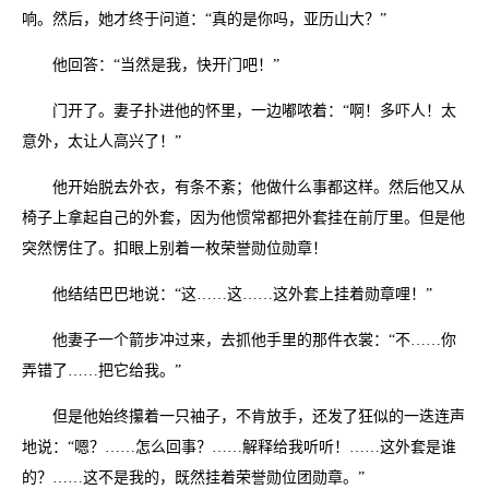
响。然后，她才终于问道：“真的是你吗，亚历山大？”
他回答：“当然是我，快开门吧！”
门开了。妻子扑进他的怀里，一边嘟哝着：“啊！多吓人！太
意外，太让人高兴了！”
他开始脱去外衣，有条不紊；他做什么事都这样。然后他又从
椅子上拿起自己的外套，因为他惯常都把外套挂在前厅里。但是他
突然愣住了。扣眼上别着一枚荣誉勋位勋章！
他结结巴巴地说：“这……这……这外套上挂着勋章哩！”
他妻子一个箭步冲过来，去抓他手里的那件衣裳：“不……你
弄错了……把它给我。”
但是他始终攥着一只袖子，不肯放手，还发了狂似的一迭连声
地说：“嗯？……怎么回事？……解释给我听听！……这外套是谁
的？……这不是我的，既然挂着荣誉勋位团勋章。”