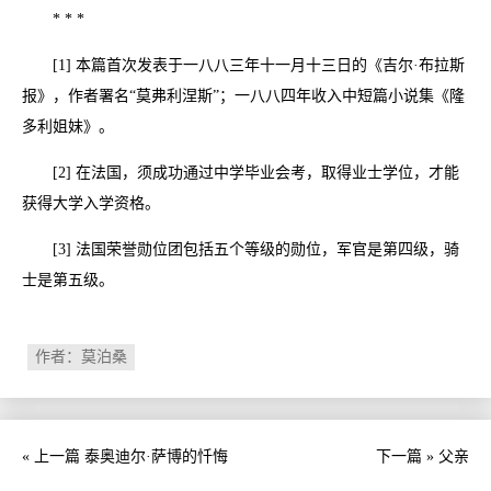
* * *
[1] 本篇首次发表于一八八三年十一月十三日的《吉尔·布拉斯
报》，作者署名“莫弗利涅斯”；一八八四年收入中短篇小说集《隆
多利姐妹》。
[2] 在法国，须成功通过中学毕业会考，取得业士学位，才能
获得大学入学资格。
[3] 法国荣誉勋位团包括五个等级的勋位，军官是第四级，骑
士是第五级。
作者：莫泊桑
« 上一篇
泰奥迪尔·萨博的忏悔
下一篇 »
父亲