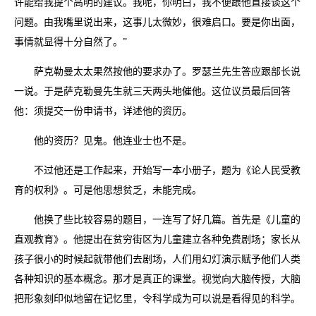
许能给我提个高明的建议。我呢，你明白，我不便跟他直接谈这个
问题。由我嘴里说出来，这事儿太微妙，很难启口。要是你出面，
事情就显得十分自然了。”
萨克勒曼太太果然按他的要求办了。罗瑟兰先生答应跟部长说
一说。于是萨克勒曼先生就三天两头地催他。这位议员最后回答
他：须提交一份申请书，详述他的资历。
他的资历？见鬼。他连业士也不是。
不过他还是工作起来，开始写一本小册子，题为《论人民受教
育的权利》。可是他思想贫乏，未能完成。
他换了些比较容易的题目，一连写了好几篇。首先是《儿童的
直观教育》。他提出在贫穷街区为儿童建立各种免费剧场；家长从
孩子很小的时候起就带他们去剧场，人们用幻灯演示赋予他们人类
各种知识的基本概念。那才是真正的课堂。视觉向大脑传授，大脑
把形象刻印似地留在记忆里，令科学成为可以说是看得见的科学。