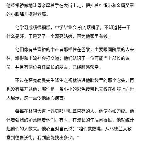
他经常骄傲地让母亲牵着手在大街上走，把挂着红缎带和金属奖章
的小胸脯儿挺得老高。
他学习成绩很糟糕，中学毕业会考[2]落榜了，不知道将来干
什么是好，于是娶了一个漂亮姑娘，因为他家里有钱。
他们像有些富裕的中产者那样住在巴黎，主要跟同阶层的人来
往，难得和上流社会打交道；他们结识了一位可能当上部长的议
员，并且有两位身任局长的朋友，已经颇感荣幸。
不过在萨克勒曼先生降生之初就钻进他脑袋里的那个念头，再
也没有离开过他；哪怕是一条小小的彩色绶带也无权在礼服上向世
人展示，这一直令他痛心疾首。
每每在林阴大道上遇见那些勋章闪亮的人，他便心如刀绞。他
怀着强烈的妒意瞟着他们。有时，在漫长的午后闲得慌，他就统计
起他们的人数来。他心里对自己说：“咱们数数瞧，从马德兰大教
堂到德鲁沃街，我到底能找出多少。”