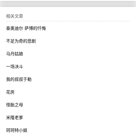
相关文章
泰奥迪尔·萨博的忏悔
不足为奇的悲剧
马丹姑娘
一场决斗
我的叔叔于勒
花房
怪胎之母
米隆老爹
珂珂特小姐