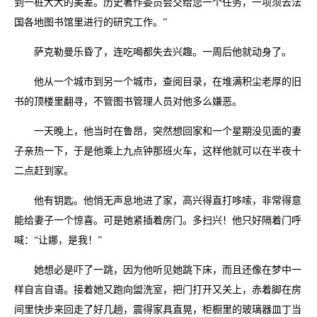
到一桩大大的美差。历史著作委员会交给您一个任务，一项须去法
国各地图书馆里进行的研究工作。”
萨克勒曼乐昏了，连吃喝都失去兴趣。一周后他就动身了。
他从一个城市到另一个城市，查阅目录，在堆满积尘老厚的旧
书的顶楼里翻寻，不管图书管理人员对他多么嫌恶。
一天晚上，他当时在鲁昂，突然想回家和一个星期没见面的妻
子亲热一下，于是他乘上九点钟那班火车，这样他就可以在半夜十
二点赶到家。
他有钥匙。他悄无声息地进了家，高兴得直打哆嗦，非常得意
能给妻子一个惊喜。可是她紧插着房门。多扫兴！他只好隔着门呼
喊：“让娜，是我！”
她想必是吓了一跳，因为他听见她跳下床，而且还像在梦中一
样自言自语。接着她又跑向盥洗室，把门打开又关上，赤着脚在房
间里快步来回走了好几趟，震得家具直晃，柜橱里的玻璃器皿丁当