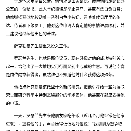
于是他决定亲自交涉。他请求见国民部长。接待他的是部长办
公室的一位秘书。此人年纪很轻却举止尊严，甚至有些自负自赏；
他像弹钢琴似地按动着一系列白色小按钮，召唤着候见厅里的传
达、侍者和下级员工。他对这位申请人肯定他的事情进展顺利，并
且建议他继续他出色的著述。
萨克勒曼先生便重又投入工作。
罗瑟兰先生，也就是那位议员，现在好像对他的成功特别关心
起来，给他出了一大堆切实可行而又别出心裁的主意。再说他毕竟
是勋位勋章获得者，虽然谁也不知道他凭什么获得这项殊荣。
他指点萨克勒曼该做些什么新的研究，把他引荐给一些为博取
荣誉而研究科学中特别玄秘部分的学术团体。他甚至在部里支持他
的申请。
一天，罗瑟兰先生来他朋友家吃午饭（近几个月他经常在他家
进餐），握着他的手，声音压得低低地对他说：“我刚刚为您争取