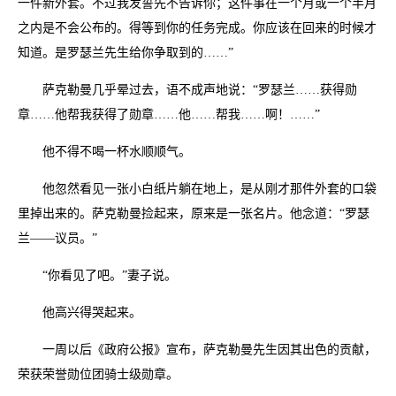
一件新外套。不过我发誓先不告诉你；这件事在一个月或一个半月
之内是不会公布的。得等到你的任务完成。你应该在回来的时候才
知道。是罗瑟兰先生给你争取到的……”
萨克勒曼几乎晕过去，语不成声地说：“罗瑟兰……获得勋
章……他帮我获得了勋章……他……帮我……啊！……”
他不得不喝一杯水顺顺气。
他忽然看见一张小白纸片躺在地上，是从刚才那件外套的口袋
里掉出来的。萨克勒曼捡起来，原来是一张名片。他念道：“罗瑟
兰——议员。”
“你看见了吧。”妻子说。
他高兴得哭起来。
一周以后《政府公报》宣布，萨克勒曼先生因其出色的贡献，
荣获荣誉勋位团骑士级勋章。