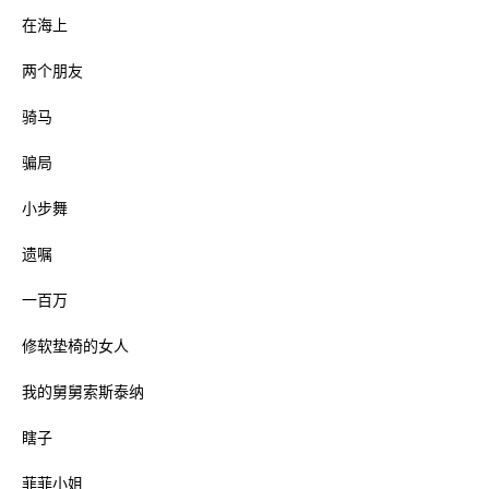
在海上
两个朋友
骑马
骗局
小步舞
遗嘱
一百万
修软垫椅的女人
我的舅舅索斯泰纳
瞎子
菲菲小姐