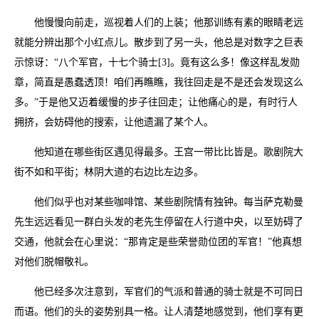
他慢慢向前走，巡视着人们的上装；他那训练有素的眼睛老远
就能分辨出那个小红点儿。散步到了另一头，他总是对数字之巨表
示惊讶：“八个军官，十七个骑士[3]。竟有这么多！像这样乱发勋
章，简直是愚蠢透顶！咱们再瞧瞧，我往回走是不是还会发现这么
多。”于是他又迈着缓慢的步子往回走；让他痛心的是，有时行人
拥挤，会妨碍他的搜索，让他遗漏了某个人。
他知道在哪些街区遇见得最多。王宫一带比比皆是。歌剧院大
街不如和平街；林阴大道的右边比左边多。
他们似乎也对某些咖啡馆、某些剧院情有独钟。每当萨克勒曼
先生远远看见一群白头发的老先生停留在人行道中央，以至妨碍了
交通，他就会在心里说：“那肯定是些荣誉勋位团的军官！”他真想
对他们脱帽敬礼。
他已经多次注意到，军官们的气派和普通的骑士就是不可同日
而语。他们的头的姿势别具一格。让人清楚地感觉到，他们享有更