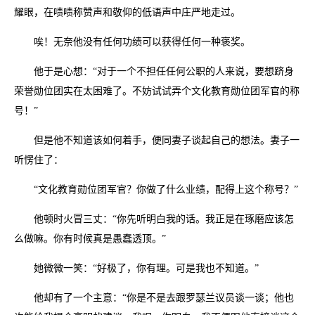
耀眼，在啧啧称赞声和敬仰的低语声中庄严地走过。
唉！无奈他没有任何功绩可以获得任何一种褒奖。
他于是心想：“对于一个不担任任何公职的人来说，要想跻身
荣誉勋位团实在太困难了。不妨试试弄个文化教育勋位团军官的称
号！”
但是他不知道该如何着手，便同妻子谈起自己的想法。妻子一
听愣住了：
“文化教育勋位团军官？你做了什么业绩，配得上这个称号？”
他顿时火冒三丈：“你先听明白我的话。我正是在琢磨应该怎
么做嘛。你有时候真是愚蠢透顶。”
她微微一笑：“好极了，你有理。可是我也不知道。”
他却有了一个主意：“你是不是去跟罗瑟兰议员谈一谈；他也