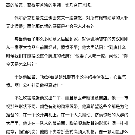
高的敬意，获得更普遍的重视，实乃名正言顺。
偶尔萨克勒曼先生也会突来一股盛怒，对所有佩带勋章的人都
无比愤恨；而他那仇恨的感情是社会党人才有的。
每当他看了那么多勋章之后回到家，就像饥肠辘辘的穷汉刚刚
从一家家大食品店前面经过，愤愤不平；他大声诘问：“到底什么
时候我们才能摆脱这个肮脏的政府？”他妻子大吃一惊，问他：“你
今天是怎么啦？”
于是他回答：“我是看见到处都有不公平的事情发生，心里气
愤。啊！公社社员做得真对！”
不过吃罢晚饭他又出门了，而且是去考察徽章商店。他一一审
视那些形状不同、颜色有别的勋章绶带。他真希望这些全都是为他
准备的；在一个公开典礼上，在一个人头攒动、挤满惊叹的人群的
大厅里，他走在一队人的最前面，胸前顺着肋骨的形状挂满一排排
勋章，锃锃闪亮；他腋下夹着折叠式高顶大礼帽，像一颗明星那么